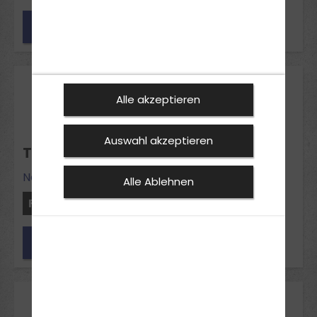
Jetzt anfragen
09
Alle akzeptieren
Nov 2026
Auswahl akzeptieren
THEORIE-INTENSIVKURS NEUBECKUM
Neubeckum
Alle Ablehnen
Freie Plätze: 12
Jetzt anfragen
16