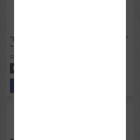
21
Sep 2026
"DER ÜBERGANGSMONAT SEPTEMBER"
- THEORIE-INTENSIVKURS OELDE
Oelde
Freie Plätze: 12
Jetzt anfragen
05
Okt 2026