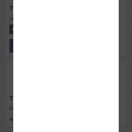
THEORIE-INTENSIVKURS NEUBECKUM
Neubeckum
Freie Plätze: 11
Jetzt anfragen
15
Sep 2026
THEORIE-INTENSIVKURS BECKUM
Beckum
ausgebucht