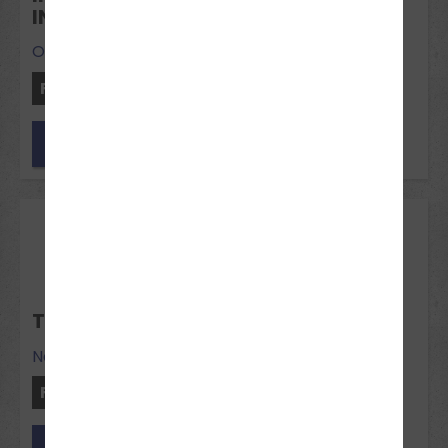
INTENSIVKURS OELDE
Oelde
Freie Plätze: 11
Jetzt anfragen
07
Dez 2026
THEORIE-INTENSIVKURS NEUBECKUM
Neubeckum
Freie Plätze: 12
Jetzt anfragen