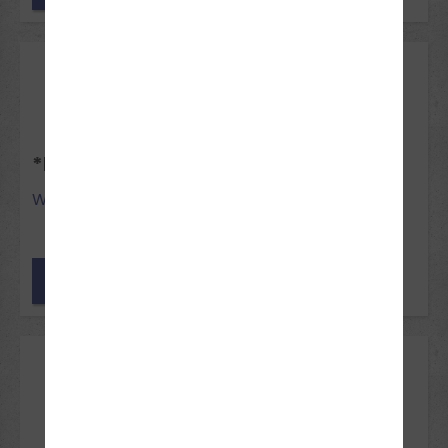
19
Okt 2026
*NEU* INTENSIVKURS HERBSTFERIEN
Wadersloh
noch Plätze frei
19
Okt 2026