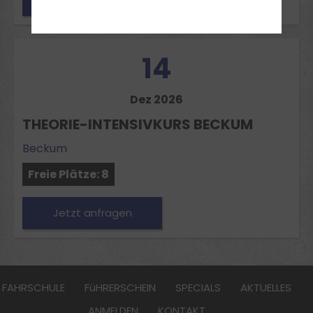
14
Dez 2026
THEORIE-INTENSIVKURS BECKUM
Beckum
Freie Plätze: 8
Jetzt anfragen
FAHRSCHULE
FüHRERSCHEIN
SPECIALS
AKTUELLES
ANMELDEN
KONTAKT