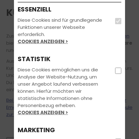
ESSENZIELL
KURSE UND SEMINARE
Diese Cookies sind für grundlegende
Funktionen unserer Webseite
erforderlich.
Zusätzlich zu unseren festgelegten
Unterrichtszeiten
COOKIES ANZEIGEN >
bieten wir regelmäßig
spezielle Kurse und Seminare
rund um den Führerschein an.
STATISTIK
Ausführlichere Informationen zu den nachfolgenden
Kursen findest Du per Mausklick auf den jeweiligen Kurs.
Diese Cookies ermöglichen uns die
Und das Beste daran:
Analyse der Website-Nutzung, um
Du kannst alle
unsere Kurse und Seminare
ganz
unser Angebot laufend verbessern
einfach und
bequem online anfragen!
können. Hierfür möchten wir
statistische Informationen ohne
Bei Fragen zu den Kursen stehen wir Dir jederzeit per
Personenbezug erheben.
Email, telefonisch oder persönlich in unserer Fahrschule
COOKIES ANZEIGEN >
zur Verfügung.
MARKETING