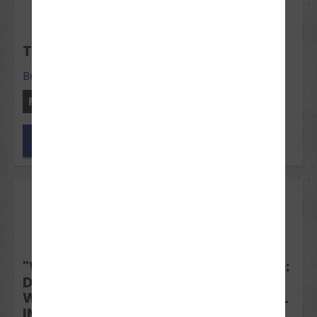
Nov 2026
THEORIE-INTENSIVKURS BECKUM
Beckum
Freie Plätze: 10
Jetzt anfragen
16
Nov 2026
"WINDMOND, NEBELUNG, NEBELMOND:
DIESE NAMEN SPIEGELN DIE TYPISCHE
WITTERUNG MIT VIEL WIND UND NEBEL
IM NOVEMBER WIEDER." - THEORIE-