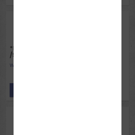
24
Aug 2026
*NEU* INTENSIVKURS ENDE
/SOMMERFERIEN
Wadersloh
noch Plätze frei
14
Sep 2026