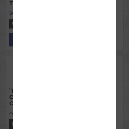
THEORIE-INTENSIVKURS BECKUM
Beckum
Freie Plätze: 1
Jetzt anfragen
19
Okt 2026
"DIE GOLDENE HERBSTFäRBUNG IM
OKTOBER" - FERIENINTENSIVKURS
OELDE
Oelde
Freie Plätze: 8