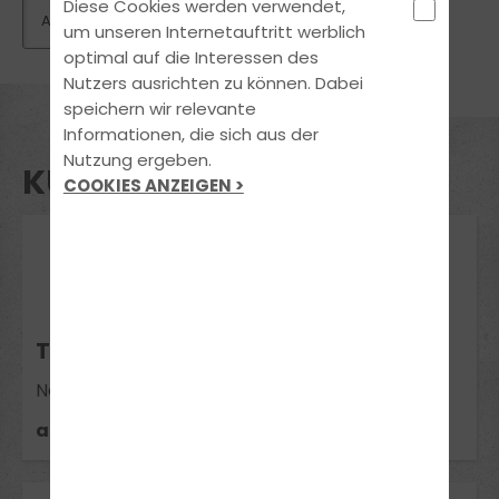
Diese Cookies werden verwendet,
um unseren Internetauftritt werblich
optimal auf die Interessen des
Nutzers ausrichten zu können. Dabei
speichern wir relevante
Informationen, die sich aus der
Nutzung ergeben.
KURSE UND SEMINARE
COOKIES ANZEIGEN >
17
Aug 2026
THEORIE-INTENSIVKURS NEUBECKUM
Neubeckum
ausgebucht